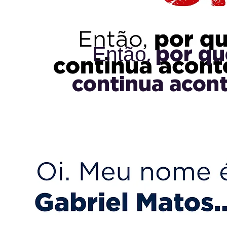
,
por qu
Então
continua acon